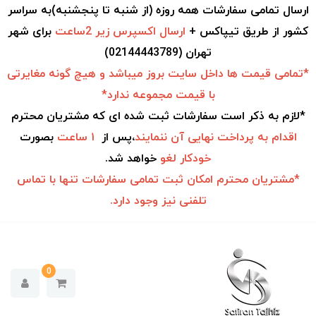
ارسال تمامی سفارشات همه روزه (از شنبه تا پنجشنبه)به سراسر
کشور از طریق تیپاکس +
ارسال اکسپرس زیر 2ساعت
برای شهر
تهران (02144443789)
*تمامی قیمت ها داخل سایت بروز میباشد و هیچ گونه مغایرتی
با قیمت مجموعه ندارد*
*لازم به ذکر است سفارشات ثبت شده ای که مشتریان محترم
اقدام به
پرداخت نهایی آن ننمایند
،پس از
۱ ساعت
بصورت
خودکار
لغو
خواهد شد.
*مشتریان محترم امکان ثبت تمامی سفارشات تنها با تماس
تلفنی نیز وجود دارد.
0