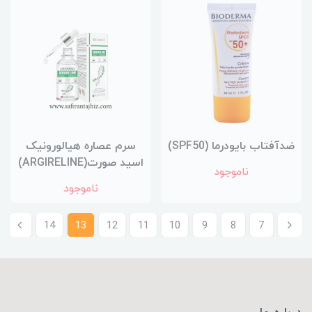
ضدآفتاب بایودرما (SPF50)
سرم عصاره هیالورونیک
اسید صورت(ARGIRELINE)
ناموجود
ناموجود
14
13
12
11
10
9
8
7