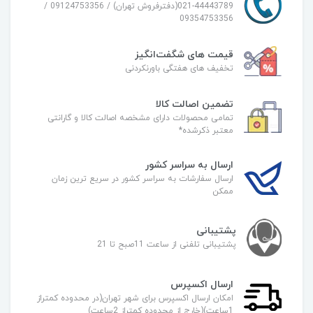
021-44443789(دفترفروش تهران) / 09124753356 /
09354753356
قیمت های شگفت‌انگیز
تخفیف های هفتگی باورنکردنی
تضمین اصالت کالا
تمامی محصولات دارای مشخصه اصالت کالا و گارانتی
معتبر ذکرشده*
ارسال به سراسر کشور
ارسال سفارشات به سراسر کشور در سریع ترین زمان
ممکن
پشتیبانی
پشتیبانی تلفنی از ساعت 11صبح تا 21
ارسال اکسپرس
امکان ارسال اکسپرس برای شهر تهران(در محدوده کمتراز
1ساعت)(خارج از محدوده کمتراز 2ساعت)