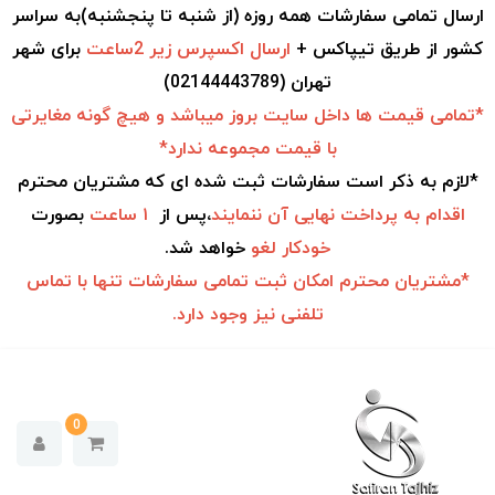
ارسال تمامی سفارشات همه روزه (از شنبه تا پنجشنبه)به سراسر
کشور از طریق تیپاکس +
ارسال اکسپرس زیر 2ساعت
برای شهر
تهران (02144443789)
*تمامی قیمت ها داخل سایت بروز میباشد و هیچ گونه مغایرتی
با قیمت مجموعه ندارد*
*لازم به ذکر است سفارشات ثبت شده ای که مشتریان محترم
اقدام به
پرداخت نهایی آن ننمایند
،پس از
۱ ساعت
بصورت
خودکار
لغو
خواهد شد.
*مشتریان محترم امکان ثبت تمامی سفارشات تنها با تماس
تلفنی نیز وجود دارد.
0