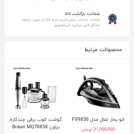
ضمانت بازگشت کالا
ضمانت خدمات بدون قیدو شرط کالا در صورت وجود
مشکل فنی درخرید غیرحضوری
محصولات مرتبط
اتو بخار تفال مدل FV9850
گوشت کوب برقی چندکاره
براون Braun MQ7085X
21,000,000 تومان