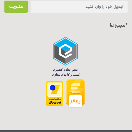
عضویت
*مجوزها