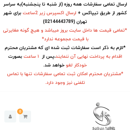
ارسال تمامی سفارشات همه روزه (از شنبه تا پنجشنبه)به سراسر
کشور از طریق تیپاکس +
ارسال اکسپرس زیر 2ساعت
برای شهر
تهران (02144443789)
*تمامی قیمت ها داخل سایت بروز میباشد و هیچ گونه مغایرتی
با قیمت مجموعه ندارد*
*لازم به ذکر است سفارشات ثبت شده ای که مشتریان محترم
اقدام به
پرداخت نهایی آن ننمایند
،پس از
۱ ساعت
بصورت
خودکار
لغو
خواهد شد.
*مشتریان محترم امکان ثبت تمامی سفارشات تنها با تماس
تلفنی نیز وجود دارد.
0