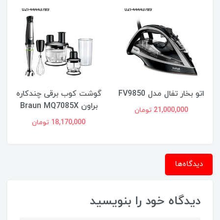
اتو بخار تفال مدل FV9850
گوشت کوب برقی چندکاره
براون Braun MQ7085X
21,000,000 تومان
18,170,000 تومان
دیدگاه‌ها
دیدگاه خود را بنویسید