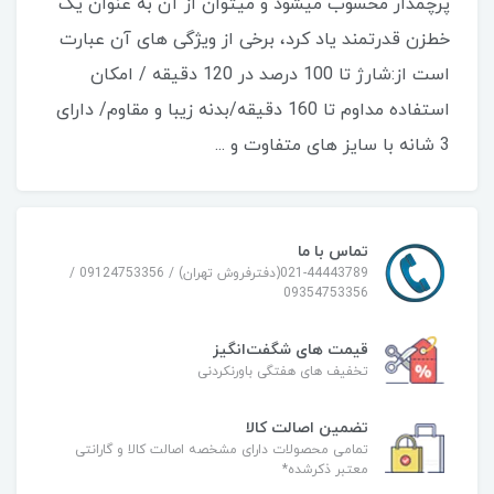
پرچمدار محسوب میشود و میتوان از آن به عنوان یک
خطزن قدرتمند یاد کرد، برخی از ویژگی های آن عبارت
است از:شارژ تا 100 درصد در 120 دقیقه / امکان
استفاده مداوم تا 160 دقیقه/بدنه زیبا و مقاوم/ دارای
3 شانه با سایز های متفاوت و ...
تماس با ما
021-44443789(دفترفروش تهران) / 09124753356 /
09354753356
قیمت های شگفت‌انگیز
تخفیف های هفتگی باورنکردنی
تضمین اصالت کالا
تمامی محصولات دارای مشخصه اصالت کالا و گارانتی
معتبر ذکرشده*