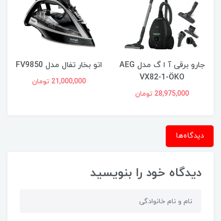
جارو برقی آ ا گ مدل AEG
اتو بخار تفال مدل FV9850
VX82-1-ÖKO
21,000,000 تومان
28,975,000 تومان
دیدگاه‌ها
دیدگاه خود را بنویسید