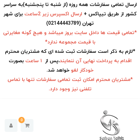
ارسال تمامی سفارشات همه روزه (از شنبه تا پنجشنبه)به سراسر
کشور از طریق تیپاکس +
ارسال اکسپرس زیر 2ساعت
برای شهر
تهران (02144443789)
*تمامی قیمت ها داخل سایت بروز میباشد و هیچ گونه مغایرتی
با قیمت مجموعه ندارد*
*لازم به ذکر است سفارشات ثبت شده ای که مشتریان محترم
اقدام به
پرداخت نهایی آن ننمایند
،پس از
۱ ساعت
بصورت
خودکار
لغو
خواهد شد.
*مشتریان محترم امکان ثبت تمامی سفارشات تنها با تماس
تلفنی نیز وجود دارد.
0