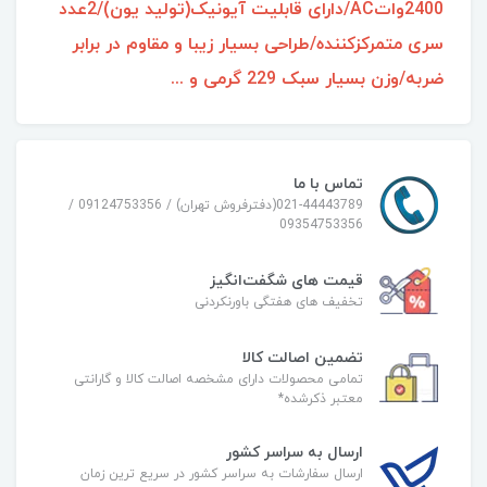
2400واتAC/دارای قابلیت آیونیک(تولید یون)/2عدد
سری متمرکزکننده/طراحی بسیار زیبا و مقاوم در برابر
ضربه/وزن بسیار سبک 229 گرمی و ...
تماس با ما
021-44443789(دفترفروش تهران) / 09124753356 /
09354753356
قیمت های شگفت‌انگیز
تخفیف های هفتگی باورنکردنی
تضمین اصالت کالا
تمامی محصولات دارای مشخصه اصالت کالا و گارانتی
معتبر ذکرشده*
ارسال به سراسر کشور
ارسال سفارشات به سراسر کشور در سریع ترین زمان