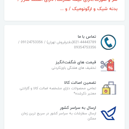
بدنه شیک و ارگونومیک / و ...
تماس با ما
021-44443789(دفترفروش تهران) / 09124753356 /
09354753356
قیمت های شگفت‌انگیز
تخفیف های هفتگی باورنکردنی
تضمین اصالت کالا
تمامی محصولات دارای مشخصه اصالت کالا و گارانتی
معتبر ذکرشده*
ارسال به سراسر کشور
ارسال سفارشات به سراسر کشور در سریع ترین زمان
ممکن