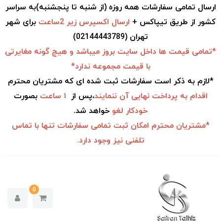
ارسال تمامی سفارشات همه روزه (از شنبه تا پنجشنبه)به سراسر
کشور از طریق تیپاکس +
ارسال اکسپرس زیر 2ساعت
برای شهر
تهران (02144443789)
*تمامی قیمت ها داخل سایت بروز میباشد و هیچ گونه مغایرتی
با قیمت مجموعه ندارد*
*لازم به ذکر است سفارشات ثبت شده ای که مشتریان محترم
اقدام به
پرداخت نهایی آن ننمایند
،پس از
۱ ساعت
بصورت
خودکار
لغو
خواهد شد.
*مشتریان محترم امکان ثبت تمامی سفارشات تنها با تماس
تلفنی نیز وجود دارد.
0