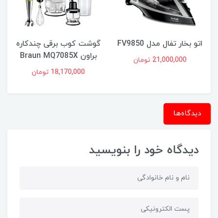
اتو بخار تفال مدل FV9850
گوشت کوب برقی چندکاره
براون Braun MQ7085X
21,000,000 تومان
18,170,000 تومان
دیدگاه‌ها
دیدگاه خود را بنویسید