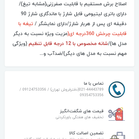
اصلاح برش مستقیم با قابلیت صفرزنی(مشابه تیغ)/
دارای باتری لیتیومی قابل شارژ با ماندگاری شارژ 90
دقیقه ای پس از هربار شارژ/دارای نمایشگر /
تیغه با
قابلیت چرخش 360درجه ای(
مزیت ویژه نسبت به دیگر
مدل ها)/
شانه مخصوص با 12 درجه قابل تنظیم
(ویژگی
مهم نسبت به مدل های دیگر)/ضدآب و...
تماس با ما
021-44443789(دفترفروش تهران) / 09124753356 /
09354753356
قیمت های شگفت‌انگیز
تخفیف های هفتگی باورنکردنی
تضمین اصالت کالا