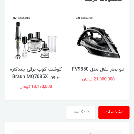
اتو بخار تفال مدل FV9850
گوشت کوب برقی چندکاره
براون Braun MQ7085X
21,000,000 تومان
18,170,000 تومان
مشخصات
دیدگاه‌ها