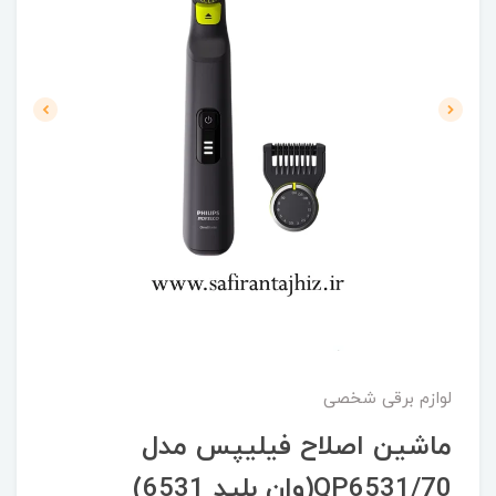
لوازم برقی شخصی
ماشین اصلاح فیلیپس مدل
QP6531/70(وان بلید 6531)