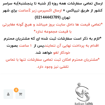
ارسال تمامی سفارشات همه روزه (از شنبه تا پنجشنبه)به سراسر
کشور از طریق تیپاکس +
ارسال اکسپرس زیر 2ساعت
برای شهر
تهران (02144443789)
*تمامی قیمت ها داخل سایت بروز میباشد و هیچ گونه مغایرتی
با قیمت مجموعه ندارد*
*لازم به ذکر است سفارشات ثبت شده ای که مشتریان محترم
اقدام به
پرداخت نهایی آن ننمایند
،پس از
۱ ساعت
بصورت
خودکار
لغو
خواهد شد.
*مشتریان محترم امکان ثبت تمامی سفارشات تنها با تماس
تلفنی نیز وجود دارد.
0