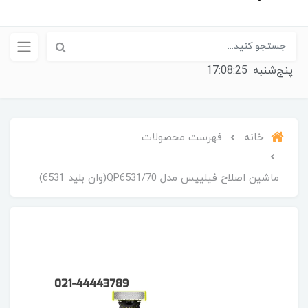
پنج‌شنبه
17:08:25
خانه
فهرست محصولات
ماشین اصلاح فیلیپس مدل QP6531/70(وان بلید 6531)