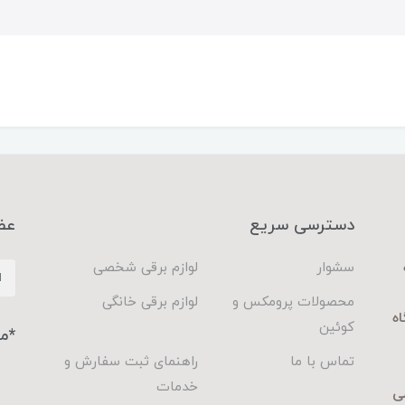
دسترسی سریع
عض
سشوار
لوازم برقی شخصی
محصولات پرومکس و
لوازم برقی خانگی
اه
کوئین
*م
تماس با ما
راهنمای ثبت سفارش و
خدمات
ی