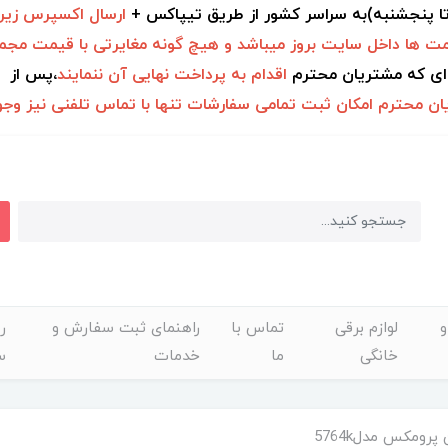
 تا پنجشنبه)به سراسر کشور از طریق تیپاکس +
ارسال اکسپرس زیر 2ساع
ت ها داخل سایت بروز میباشد و هیچ گونه مغایرتی با قیمت مجمو
ای که مشتریان محترم
اقدام به
پرداخت نهایی آن ننمایند
،پس از
۱ ساعت
ن محترم امکان ثبت تمامی سفارشات تنها با تماس تلفنی نیز وجود
لوازم برقی
تماس با
راهنمای ثبت سفارش و
ر
خانگی
ما
خدمات
س
پرومکس مدل5764k