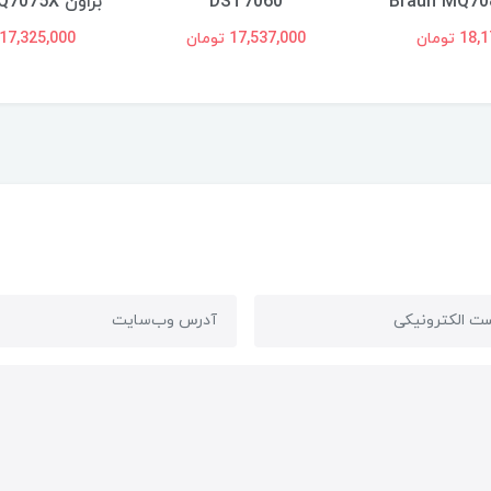
DST7060
براون Braun MQ7075X
 تومان
17,537,000 تومان
17,325,000 تومان