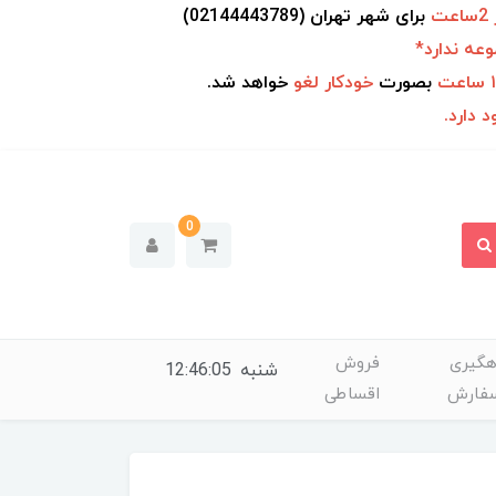
ت
برای شهر
تهران (02144443789)
عه ندارد*
بصورت
خودکار
لغو
خواهد شد.
 دارد.
0
هگیری
فروش
شنبه
12:46:06
فارش
اقساطی