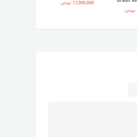
فیلیپس مدلNA230
17,000,000 تومان
16,825,000 تومان