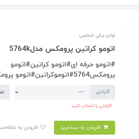
لوازم برقی شخصی
اتومو کراتین پرومکس مدل5764k
#اتومو حرفه ای#اتومو کراتین#اتومو
پرومکس5764#اتوموکراتین#اتومو پرومکس#5764
تع
گارانتی
گارانتی را انتخاب کنید.
افزودن به سبدخرید
افزودن به علاقه‌مندی