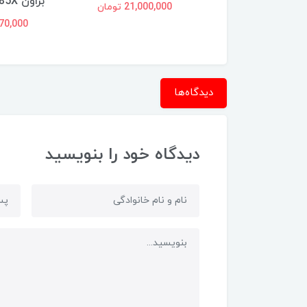
VX82-1-ÖK
براون Braun MQ7085X
21,000,000 تومان
28,975, تومان
18,170,000
دیدگاه‌ها
دیدگاه خود را بنویسید