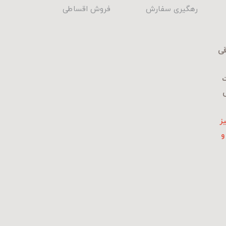
رهگیری سفارش
فروش اقساطی
قی
ت
ی
ز
و