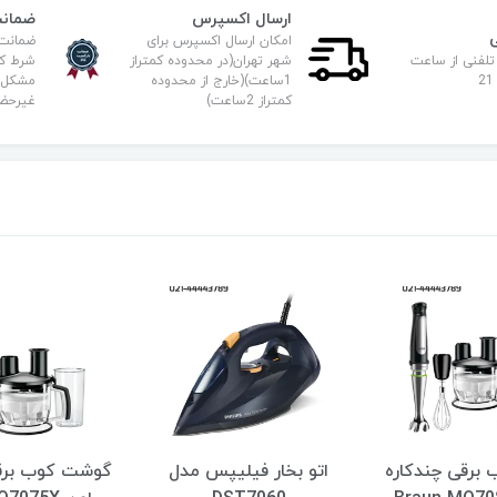
ارسال اکسپرس
ضمانت
امکان ارسال اکسپرس برای
ضمانت
تلفنی از ساعت
شهر تهران(در محدوده کمتراز
شرط کا
1ساعت)(خارج از محدوده
مشکل ف
کمتراز 2ساعت)
غیرحض
برقی چندکاره
اتو بخار فیلیپس مدل
گوشت کوب برقی