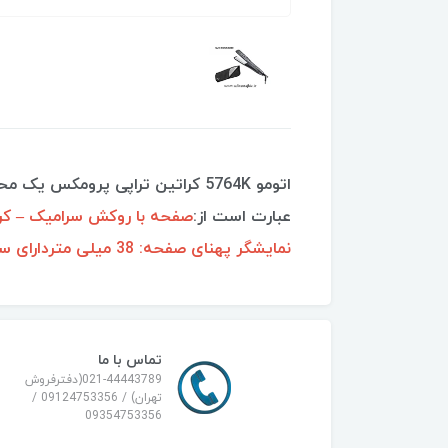
اتومو 5764K کراتین تراپی پرومکس یک محصول فوق حرفه ای و پرچمدار و در
عبارت است از:
نمایشگر پهنای صفحه: 38 میلی متردارای سیم 360 درجه
تماس با ما
021-44443789(دفترفروش
تهران) / 09124753356 /
09354753356