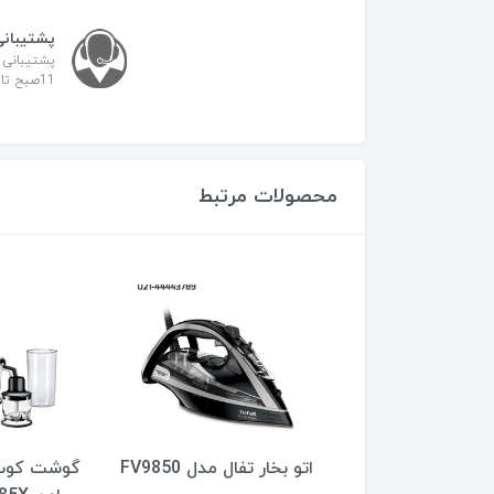
پشتیبانی
پشتیبانی 
11صبح تا 21
محصولات مرتبط
جارو برقی آ ا گ مدل AEG
اتو بخار تفال مدل FV9850
گوشت کوب 