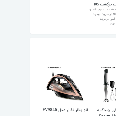
 بازگشت کالا
 خدمات بدون قیدو
لا در صورت وجود
نی درخرید
وری
 چندکاره
اتو بخار تفال مدل FV9845
سرخکن بدون روغن(ه