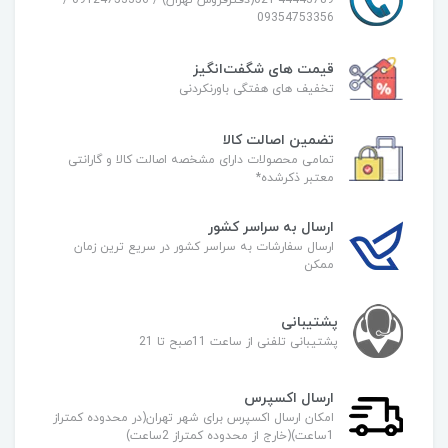
021-44443789(دفترفروش تهران) / 09124753356 /
09354753356
قیمت های شگفت‌انگیز
تخفیف های هفتگی باورنکردنی
تضمین اصالت کالا
تمامی محصولات دارای مشخصه اصالت کالا و گارانتی
معتبر ذکرشده*
ارسال به سراسر کشور
ارسال سفارشات به سراسر کشور در سریع ترین زمان
ممکن
پشتیبانی
پشتیبانی تلفنی از ساعت 11صبح تا 21
ارسال اکسپرس
امکان ارسال اکسپرس برای شهر تهران(در محدوده کمتراز
1ساعت)(خارج از محدوده کمتراز 2ساعت)