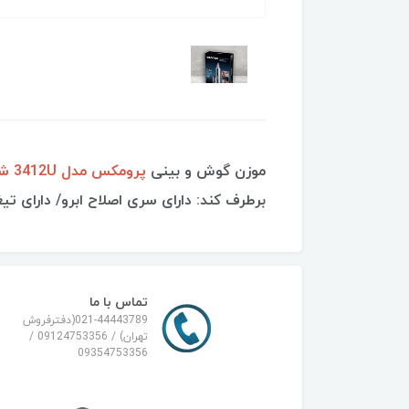
موزن گوش و بینی
پرومکس مدل 3412U شارژی،
برطرف کند: دارای سری اصلاح ابرو/ دارای تیغه خط زن /قابلیت شارژ با کابل USB 
تماس با ما
021-44443789(دفترفروش
تهران) / 09124753356 /
09354753356