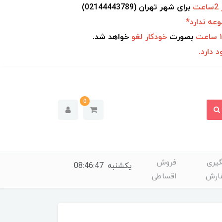
ت
برای شهر
تهران (02144443789)
عه ندارد*
بصورت
خودکار
لغو
خواهد شد.
 دارد.
0
یری
فروش
یکشنبه
08:46:48
ارش
اقساطی