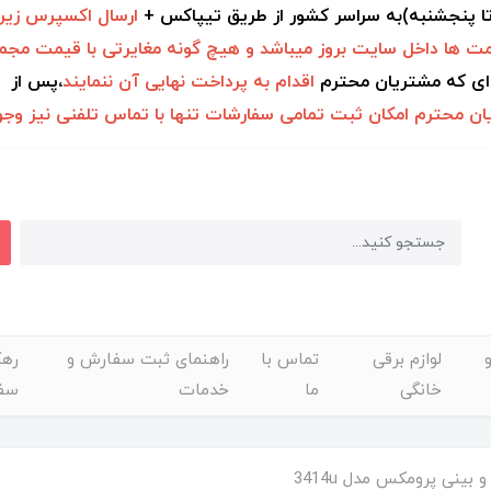
 تا پنجشنبه)به سراسر کشور از طریق تیپاکس +
ارسال اکسپرس زیر 2ساع
ت ها داخل سایت بروز میباشد و هیچ گونه مغایرتی با قیمت مجمو
ای که مشتریان محترم
اقدام به
پرداخت نهایی آن ننمایند
،پس از
۱ ساعت
ن محترم امکان ثبت تمامی سفارشات تنها با تماس تلفنی نیز وجود
لوازم برقی
تماس با
راهنمای ثبت سفارش و
رهگ
خانگی
ما
خدمات
سف
بینی پرومکس مدل 3414u