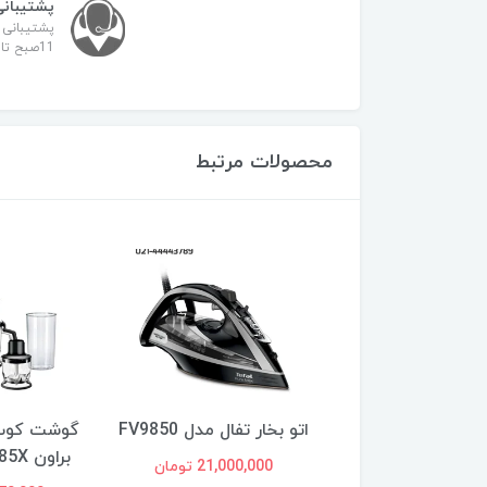
پشتیبانی
پشتیبانی 
11صبح تا 21
محصولات مرتبط
جارو برقی آ ا گ مدل AEG
اتو بخار تفال مدل FV9850
گوشت کوب 
VX82-1-ÖK
براون Braun MQ7085X
21,000,000 تومان