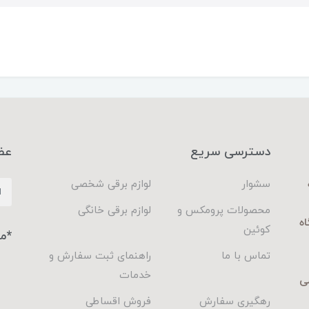
دسترسی سریع
عض
سشوار
لوازم برقی شخصی
محصولات پرومکس و
لوازم برقی خانگی
اه
کوئین
*م
تماس با ما
راهنمای ثبت سفارش و
خدمات
ی
رهگیری سفارش
فروش اقساطی