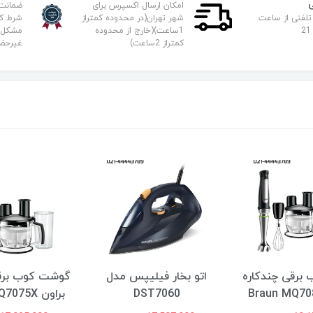
امکان ارسال اکسپرس برای
ضمانت
تلفنی از ساعت
شهر تهران(در محدوده کمتراز
شرط کا
1ساعت)(خارج از محدوده
مشکل ف
کمتراز 2ساعت)
غیرحض
برقی چندکاره
اتو بخار فیلیپس مدل
گوشت کوب برقی
DST7060
براون Braun MQ7075X