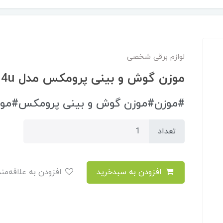
لوازم برقی شخصی
موزن گوش و بینی پرومکس مدل 3414u
#موزن#موزن گوش و بینی پرومکس#موزن 3414#4
تعداد
افزودن به سبدخرید
افزودن به علاقه‌مندی