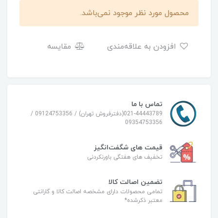
محصول مورد نظر موجود نمی‌باشد.
افزودن به علاقه‌مندی
مقایسه
تماس با ما
021-44443789(دفترفروش تهران) / 09124753356 /
09354753356
قیمت های شگفت‌انگیز
تخفیف های هفتگی باورنکردنی
تضمین اصالت کالا
تمامی محصولات دارای مشخصه اصالت کالا و گارانتی
معتبر ذکرشده*