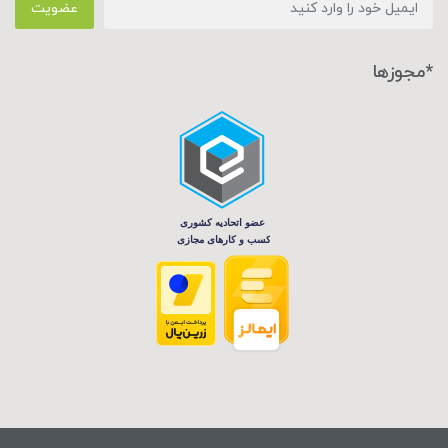
عضویت
*مجوزها