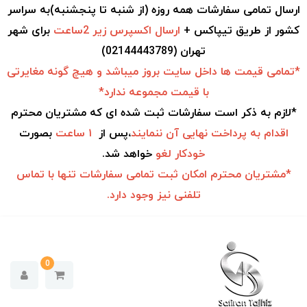
ارسال تمامی سفارشات همه روزه (از شنبه تا پنجشنبه)به سراسر
کشور از طریق تیپاکس +
ارسال اکسپرس زیر 2ساعت
برای شهر
تهران (02144443789)
*تمامی قیمت ها داخل سایت بروز میباشد و هیچ گونه مغایرتی
با قیمت مجموعه ندارد*
*لازم به ذکر است سفارشات ثبت شده ای که مشتریان محترم
اقدام به
پرداخت نهایی آن ننمایند
،پس از
۱ ساعت
بصورت
خودکار
لغو
خواهد شد.
*مشتریان محترم امکان ثبت تمامی سفارشات تنها با تماس
تلفنی نیز وجود دارد.
0