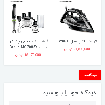
اتو بخار تفال مدل FV9850
گوشت کوب برقی چندکاره
براون Braun MQ7085X
21,000,000 تومان
18,170,000 تومان
دیدگاه‌ها
دیدگاه خود را بنویسید