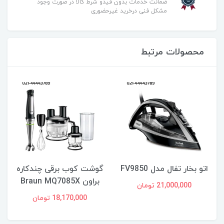
ضمانت خدمات بدون قیدو شرط کالا در صورت وجود
مشکل فنی درخرید غیرحضوری
محصولات مرتبط
اتو بخار تفال مدل FV9850
گوشت کوب برقی چندکاره
براون Braun MQ7085X
21,000,000 تومان
18,170,000 تومان