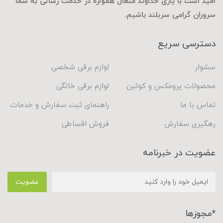
امید است با یاری خداوند متعال همواره در خدمت رسانی به شما
سروران گرامی سربلند باشیم.
دسترسی سریع
سشوار
لوازم برقی شخصی
محصولات پرومکس و کوئین
لوازم برقی خانگی
تماس با ما
راهنمای ثبت سفارش و خدمات
رهگیری سفارش
فروش اقساطی
عضویت در خبرنامه
عضویت
*مجوزها