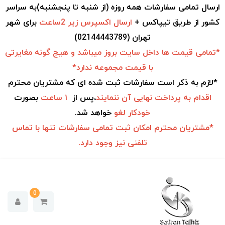
ارسال تمامی سفارشات همه روزه (از شنبه تا پنجشنبه)به سراسر
کشور از طریق تیپاکس +
ارسال اکسپرس زیر 2ساعت
برای شهر
تهران (02144443789)
*تمامی قیمت ها داخل سایت بروز میباشد و هیچ گونه مغایرتی
با قیمت مجموعه ندارد*
*لازم به ذکر است سفارشات ثبت شده ای که مشتریان محترم
اقدام به
پرداخت نهایی آن ننمایند
،پس از
۱ ساعت
بصورت
خودکار
لغو
خواهد شد.
*مشتریان محترم امکان ثبت تمامی سفارشات تنها با تماس
تلفنی نیز وجود دارد.
0