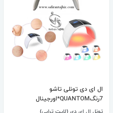
ال ای دی تونلی تاشو
7رنگQUANTOM*اورجینال
تونل ال ای دی (لایت تراپی)