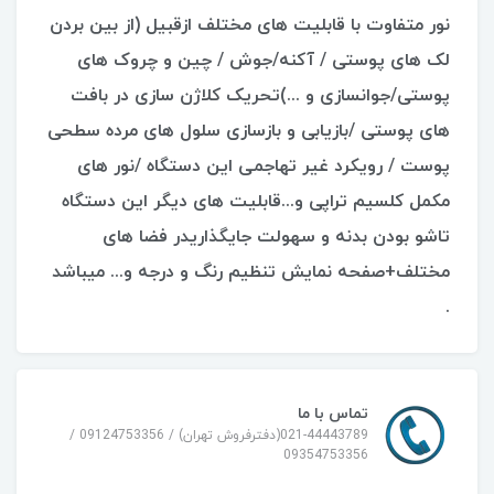
نور متفاوت با قابلیت های مختلف ازقبیل (از بین بردن
لک های پوستی / آکنه/جوش / چین و چروک های
پوستی/جوانسازی و ...)تحریک کلاژن سازی در بافت
های پوستی /بازیابی و بازسازی سلول های مرده سطحی
پوست / رویکرد غیر تهاجمی این دستگاه /نور های
مکمل کلسیم تراپی و...قابلیت های دیگر این دستگاه
تاشو بودن بدنه و سهولت جایگذاریدر فضا های
مختلف+صفحه نمایش تنظیم رنگ و درجه و... میباشد
.
تماس با ما
021-44443789(دفترفروش تهران) / 09124753356 /
09354753356