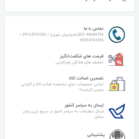
تماس با ما
021-44443789(دفترفروش تهران) / 09124753356 /
09354753356
قیمت های شگفت‌انگیز
تخفیف های هفتگی باورنکردنی
تضمین اصالت کالا
تمامی محصولات دارای مشخصه اصالت کالا و گارانتی
معتبر ذکرشده*
ارسال به سراسر کشور
ارسال سفارشات به سراسر کشور در سریع ترین زمان
ممکن
پشتیبانی