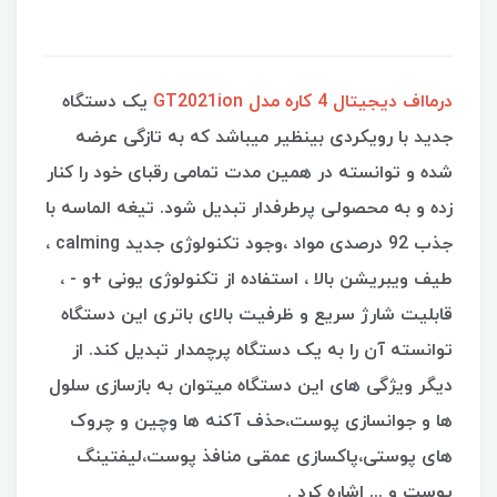
درمااف دیجیتال 4 کاره مدل GT2021ion
یک دستگاه
جدید با رویکردی بینظیر میباشد که به تازگی عرضه
شده و توانسته در همین مدت تمامی رقبای خود را کنار
زده و به محصولی پرطرفدار تبدیل شود. تیغه الماسه با
جذب 92 درصدی مواد ،وجود تکنولوژی جدید calming ،
طیف ویبریشن بالا ، استفاده از تکنولوژی یونی +و - ،
قابلیت شارژ سریع و ظرفیت بالای باتری این دستگاه
توانسته آن را به یک دستگاه پرچمدار تبدیل کند. از
دیگر ویژگی های این دستگاه میتوان به بازسازی سلول
ها و جوانسازی پوست،حذف آکنه ها وچین و چروک
های پوستی،پاکسازی عمقی منافذ پوست،لیفتینگ
پوست و ... اشاره کرد .