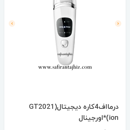
درمااف4کاره دیجیتال(GT2021
ion)*اورجینال