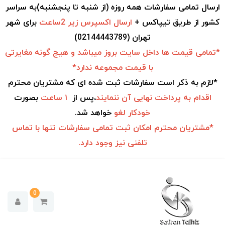
ارسال تمامی سفارشات همه روزه (از شنبه تا پنجشنبه)به سراسر
کشور از طریق تیپاکس +
ارسال اکسپرس زیر 2ساعت
برای شهر
تهران (02144443789)
*تمامی قیمت ها داخل سایت بروز میباشد و هیچ گونه مغایرتی
با قیمت مجموعه ندارد*
*لازم به ذکر است سفارشات ثبت شده ای که مشتریان محترم
اقدام به
پرداخت نهایی آن ننمایند
،پس از
۱ ساعت
بصورت
خودکار
لغو
خواهد شد.
*مشتریان محترم امکان ثبت تمامی سفارشات تنها با تماس
تلفنی نیز وجود دارد.
0