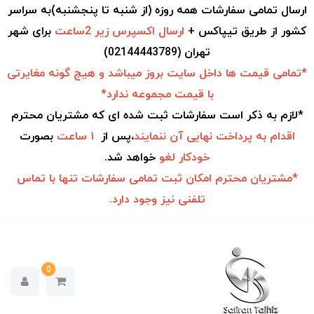
ارسال تمامی سفارشات همه روزه (از شنبه تا پنجشنبه)به سراسر
کشور از طریق تیپاکس +
ارسال اکسپرس زیر 2ساعت
برای شهر
تهران (02144443789)
*تمامی قیمت ها داخل سایت بروز میباشد و هیچ گونه مغایرتی
با قیمت مجموعه ندارد*
*لازم به ذکر است سفارشات ثبت شده ای که مشتریان محترم
اقدام به
پرداخت نهایی آن ننمایند
،پس از
۱ ساعت
بصورت
خودکار
لغو
خواهد شد.
*مشتریان محترم امکان ثبت تمامی سفارشات تنها با تماس
تلفنی نیز وجود دارد.
0