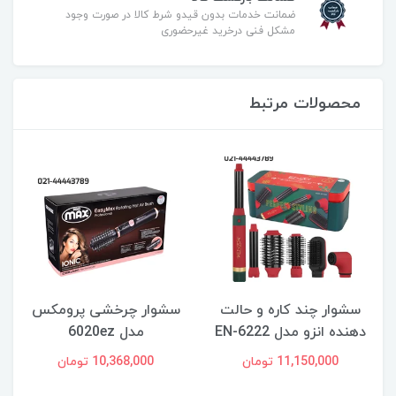
ضمانت خدمات بدون قیدو شرط کالا در صورت وجود
مشکل فنی درخرید غیرحضوری
محصولات مرتبط
سشوار چند کاره و حالت
سشوار چرخشی پرومکس
دهنده انزو مدل EN-6222
مدل 6020ez
11,150,000 تومان
10,368,000 تومان