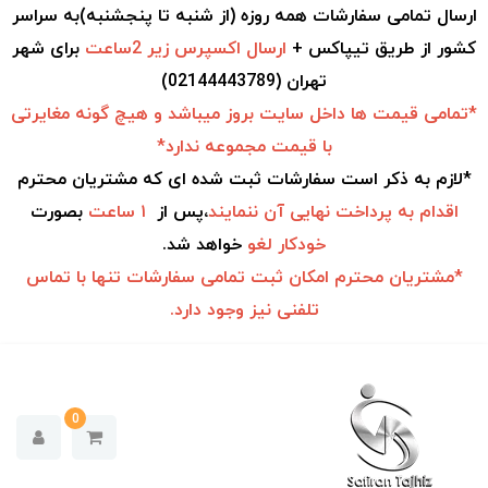
ارسال تمامی سفارشات همه روزه (از شنبه تا پنجشنبه)به سراسر
کشور از طریق تیپاکس +
ارسال اکسپرس زیر 2ساعت
برای شهر
تهران (02144443789)
*تمامی قیمت ها داخل سایت بروز میباشد و هیچ گونه مغایرتی
با قیمت مجموعه ندارد*
*لازم به ذکر است سفارشات ثبت شده ای که مشتریان محترم
اقدام به
پرداخت نهایی آن ننمایند
،پس از
۱ ساعت
بصورت
خودکار
لغو
خواهد شد.
*مشتریان محترم امکان ثبت تمامی سفارشات تنها با تماس
تلفنی نیز وجود دارد.
0