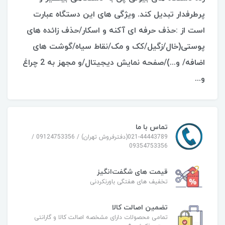
پرطرفدار تبدیل کند. ویژگی های این دستگاه عبارت
است از :حذف حرفه ای آکنه و اسکار/حذف زائده های
پوستی(خال/زگیل/کک و مک/نقاط سیاه/گوشت های
اضافه/ و...)/صفحه نمایش دیجیتال/و مجهز به 2 چراغ
و...
تماس با ما
021-44443789(دفترفروش تهران) / 09124753356 /
09354753356
قیمت های شگفت‌انگیز
تخفیف های هفتگی باورنکردنی
تضمین اصالت کالا
تمامی محصولات دارای مشخصه اصالت کالا و گارانتی