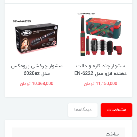
سشوار چند کاره و حالت
سشوار چرخشی پرومکس
دهنده انزو مدل EN-6222
مدل 6020ez
11,150,000 تومان
10,368,000 تومان
مشخصات
دیدگاه‌ها
ساخت