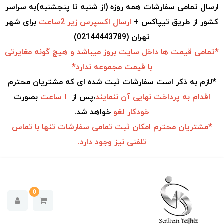
ارسال تمامی سفارشات همه روزه (از شنبه تا پنجشنبه)به سراسر
کشور از طریق تیپاکس +
ارسال اکسپرس زیر 2ساعت
برای شهر
تهران (02144443789)
*تمامی قیمت ها داخل سایت بروز میباشد و هیچ گونه مغایرتی
با قیمت مجموعه ندارد*
*لازم به ذکر است سفارشات ثبت شده ای که مشتریان محترم
اقدام به
پرداخت نهایی آن ننمایند
،پس از
۱ ساعت
بصورت
خودکار
لغو
خواهد شد.
*مشتریان محترم امکان ثبت تمامی سفارشات تنها با تماس
تلفنی نیز وجود دارد.
0