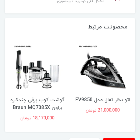
مشکل فنی درخرید غیرحضوری
محصولات مرتبط
اتو بخار تفال مدل FV9850
گوشت کوب برقی چندکاره
براون Braun MQ7085X
21,000,000 تومان
18,170,000 تومان