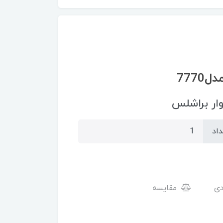
ر براشلس
داد
مقایسه