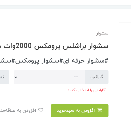
سشوار
سشوار براشلس پرومکس 2000وات مدل7770
#سشوار حرفه ای#سشوار پرومکس#سشوا
تع
گارانتی
گارانتی را انتخاب کنید.
افزودن به سبدخرید
افزودن به علاقه‌مندی