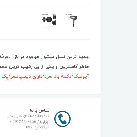
جدید ترین نسل سشوار موجود در بازار ،حرف
حاظر کاملترین و یکی از بی رقیب ترین مح
آیونیک/دکمه باد سرد/دارای دیسپانسر/پک 
تماس با ما
021-44443789(دفترفروش
تهران) / 09124753356 /
09354753356