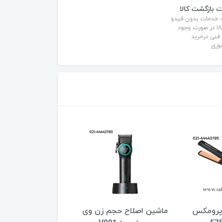
 بازگشت کالا
 خدمات بدون قیدو
لا در صورت وجود
نی درخرید
وری
 پرومکس
ماشین اصلاح حجم زن وی
سش