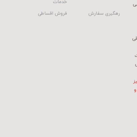
خدمات
ی
رهگیری سفارش
فروش اقساطی
قی
ت
ی
ز
و