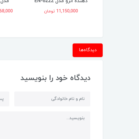
مدل 7865
دهنده انزو مدل EN-6222
مدل 020ez
14,978, تومان
11,150,000 تومان
10,368,000
دیدگاه‌ها
دیدگاه خود را بنویسید