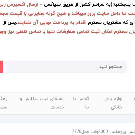
 تا پنجشنبه)به سراسر کشور از طریق تیپاکس +
ارسال اکسپرس زیر 2ساع
ت ها داخل سایت بروز میباشد و هیچ گونه مغایرتی با قیمت مجمو
ای که مشتریان محترم
اقدام به
پرداخت نهایی آن ننمایند
،پس از
۱ ساعت
ن محترم امکان ثبت تمامی سفارشات تنها با تماس تلفنی نیز وجود
لوازم برقی
تماس با
راهنمای ثبت سفارش و
رهگی
خانگی
ما
خدمات
سفا
مکس 2000وات مدل7770