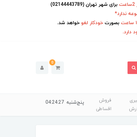
ت
برای شهر
تهران (02144443789)
عه ندارد*
بصورت
خودکار
لغو
خواهد شد.
 دارد.
0
ری
فروش
پنج‌شنبه
04:24:27
رش
اقساطی