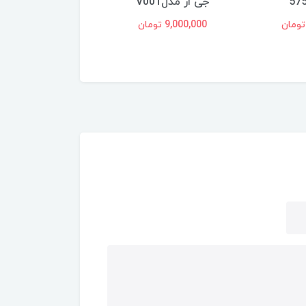
جی ار مدلV001
وات مدل 7250
9,000,000 تومان
8,500,000 تومان