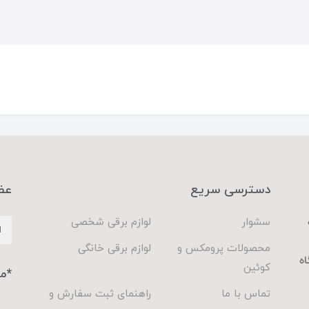
دسترسی سریع
عض
سشوار
لوازم برقی شخصی
محصولات پرومکس و
لوازم برقی خانگی
اه
کوئین
*م
تماس با ما
راهنمای ثبت سفارش و