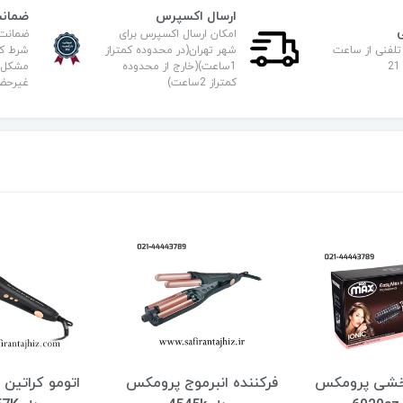
ارسال اکسپرس
ضمانت
امکان ارسال اکسپرس برای
ضمانت
تلفنی از ساعت
شهر تهران(در محدوده کمتراز
شرط کا
1ساعت)(خارج از محدوده
مشکل ف
کمتراز 2ساعت)
غیرحض
خشی پرومکس
فرکننده انبرموج پرومکس
اتومو کراتین