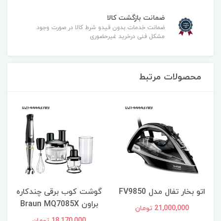
ضمانت بازگشت کالا
ضمانت خدمات بدون قیدو شرط کالا در صورت وجود
مشکل فنی درخرید غیرحضوری
محصولات مرتبط
اتو بخار تفال مدل FV9850
گوشت کوب برقی چندکاره
براون Braun MQ7085X
21,000,000 تومان
18,170,000 تومان